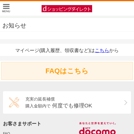
お知らせ
マイページ(購入履歴、領収書など)は
こちら
から
FAQはこちら
充実の延長補償
何度でも修理OK
購入金額内で
お客さまサポート
FAQ