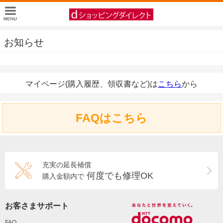
お知らせ
マイページ(購入履歴、領収書など)は
こちら
から
FAQはこちら
充実の延長補償
何度でも修理OK
購入金額内で
お客さまサポート
FAQ