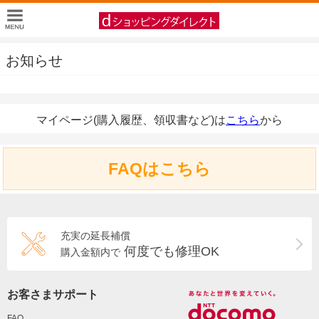
お知らせ
マイページ(購入履歴、領収書など)は
こちら
から
FAQはこちら
充実の延長補償
何度でも修理OK
購入金額内で
お客さまサポート
FAQ