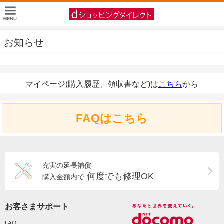
お知らせ
マイページ(購入履歴、領収書など)は
こちら
から
FAQはこちら
充実の延長補償
何度でも修理OK
購入金額内で
お客さまサポート
FAQ