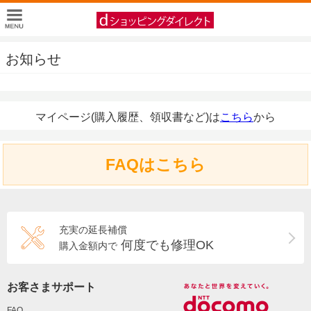
お知らせ
マイページ(購入履歴、領収書など)は
こちら
から
FAQはこちら
充実の延長補償
何度でも修理OK
購入金額内で
お客さまサポート
FAQ