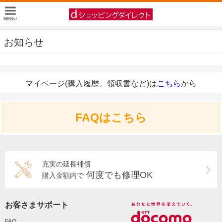
お知らせ
マイページ(購入履歴、領収書など)は
こちら
から
FAQはこちら
充実の延長補償
何度でも修理OK
購入金額内で
お客さまサポート
FAQ