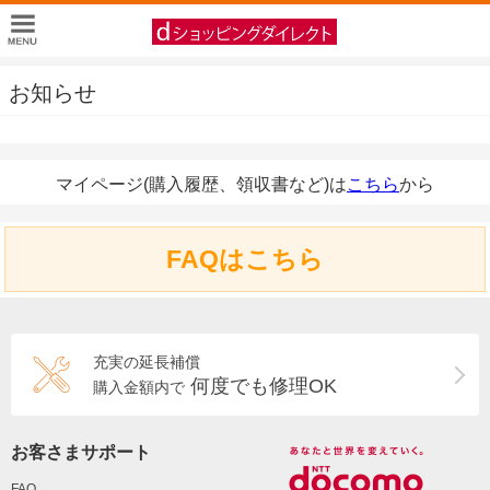
お知らせ
マイページ(購入履歴、領収書など)は
こちら
から
FAQはこちら
充実の延長補償
何度でも修理OK
購入金額内で
お客さまサポート
FAQ