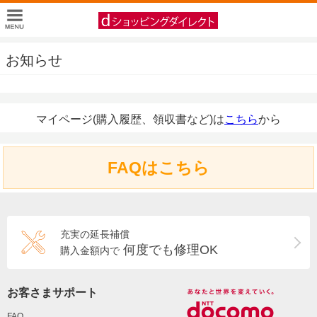
お知らせ
マイページ(購入履歴、領収書など)は
こちら
から
FAQはこちら
充実の延長補償
何度でも修理OK
購入金額内で
お客さまサポート
FAQ