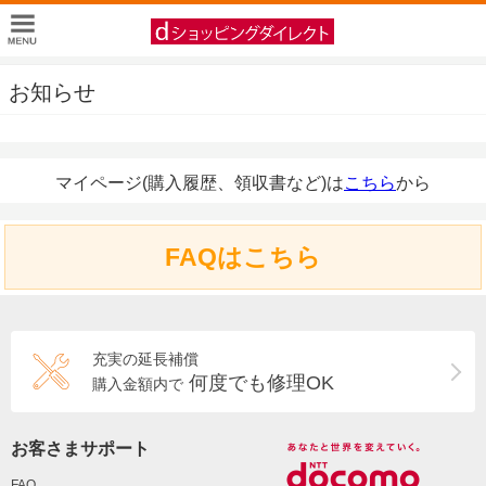
お知らせ
マイページ(購入履歴、領収書など)は
こちら
から
FAQはこちら
充実の延長補償
何度でも修理OK
購入金額内で
お客さまサポート
FAQ