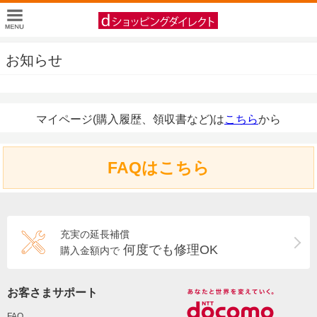
お知らせ
マイページ(購入履歴、領収書など)は
こちら
から
FAQはこちら
充実の延長補償
何度でも修理OK
購入金額内で
お客さまサポート
FAQ