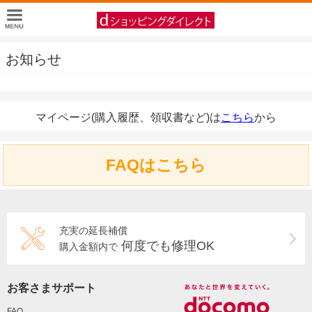
お知らせ
マイページ(購入履歴、領収書など)は
こちら
から
FAQはこちら
充実の延長補償
何度でも修理OK
購入金額内で
お客さまサポート
FAQ