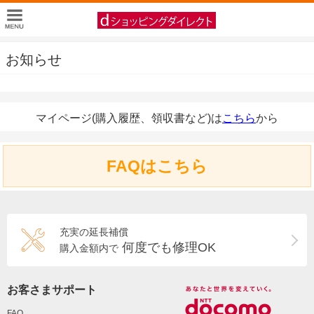
お知らせ
マイページ(購入履歴、領収書など)は
こちら
から
FAQはこちら
充実の延長補償
何度でも修理OK
購入金額内で
お客さまサポート
FAQ