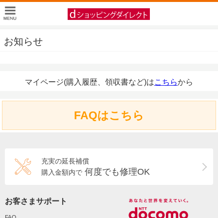
お知らせ
マイページ(購入履歴、領収書など)は
こちら
から
FAQはこちら
充実の延長補償
何度でも修理OK
購入金額内で
お客さまサポート
FAQ