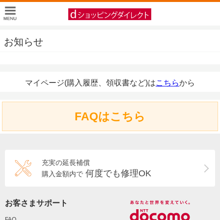
お知らせ
マイページ(購入履歴、領収書など)は
こちら
から
FAQはこちら
充実の延長補償
何度でも修理OK
購入金額内で
お客さまサポート
FAQ