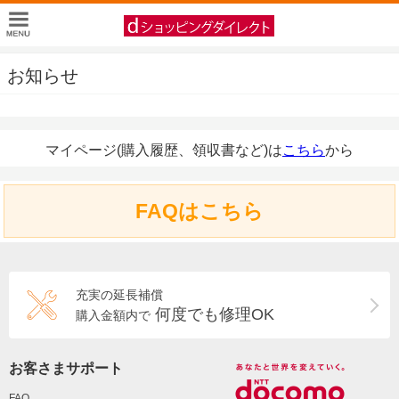
お知らせ
マイページ(購入履歴、領収書など)は
こちら
から
FAQはこちら
充実の延長補償
何度でも修理OK
購入金額内で
お客さまサポート
FAQ