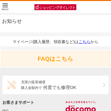
お知らせ
マイページ(購入履歴、領収書など)は
こちら
から
FAQはこちら
充実の延長補償
何度でも修理OK
購入金額内で
お客さまサポート
FAQ