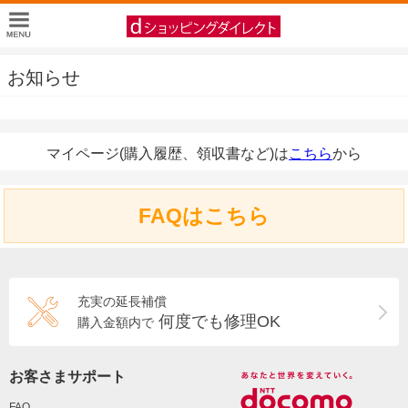
お知らせ
マイページ(購入履歴、領収書など)は
こちら
から
FAQはこちら
充実の延長補償
何度でも修理OK
購入金額内で
お客さまサポート
FAQ