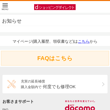
お知らせ
マイページ(購入履歴、領収書など)は
こちら
から
FAQはこちら
充実の延長補償
何度でも修理OK
購入金額内で
お客さまサポート
FAQ