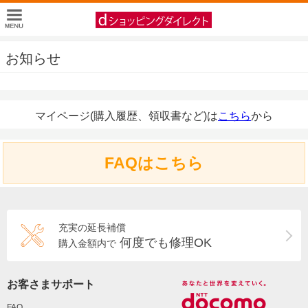
お知らせ
マイページ(購入履歴、領収書など)は
こちら
から
FAQはこちら
充実の延長補償
何度でも修理OK
購入金額内で
お客さまサポート
FAQ