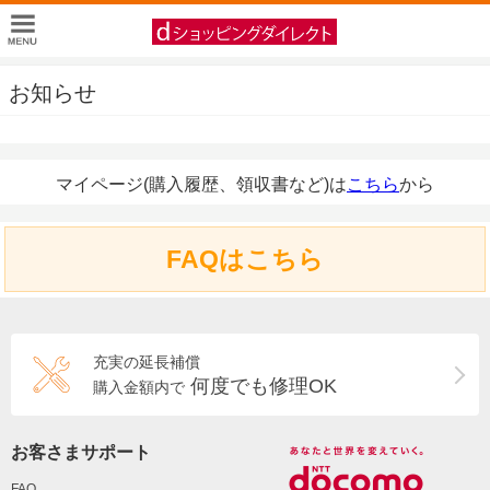
お知らせ
マイページ(購入履歴、領収書など)は
こちら
から
FAQはこちら
充実の延長補償
何度でも修理OK
購入金額内で
お客さまサポート
FAQ