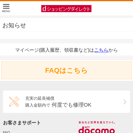
お知らせ
マイページ(購入履歴、領収書など)は
こちら
から
FAQはこちら
充実の延長補償
何度でも修理OK
購入金額内で
お客さまサポート
FAQ