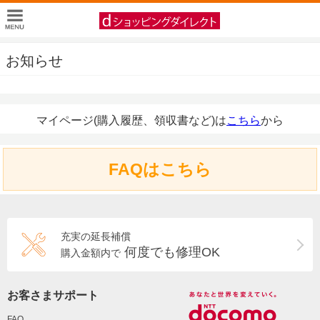
お知らせ
マイページ(購入履歴、領収書など)は
こちら
から
FAQはこちら
充実の延長補償
何度でも修理OK
購入金額内で
お客さまサポート
FAQ