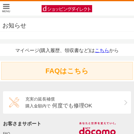
お知らせ
マイページ(購入履歴、領収書など)は
こちら
から
FAQはこちら
充実の延長補償
何度でも修理OK
購入金額内で
お客さまサポート
FAQ