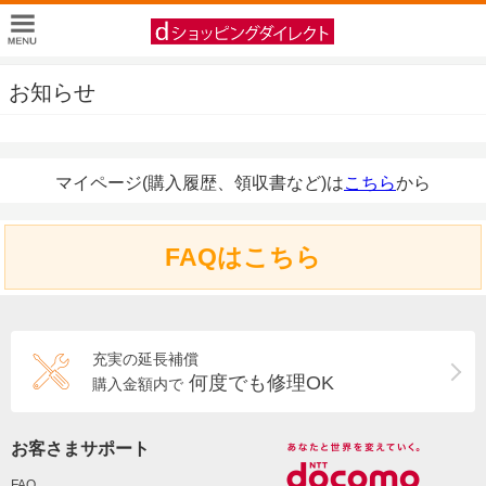
お知らせ
マイページ(購入履歴、領収書など)は
こちら
から
FAQはこちら
充実の延長補償
何度でも修理OK
購入金額内で
お客さまサポート
FAQ