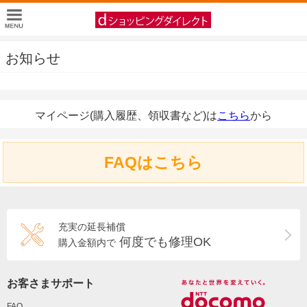
お知らせ
マイページ(購入履歴、領収書など)は
こちら
から
FAQはこちら
充実の延長補償
何度でも修理OK
購入金額内で
お客さまサポート
FAQ