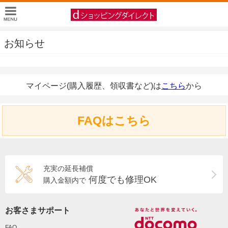
お知らせ
マイページ(購入履歴、領収書など)は
こちら
から
FAQはこちら
充実の延長補償
何度でも修理OK
購入金額内で
お客さまサポート
FAQ