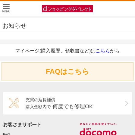
お知らせ
マイページ(購入履歴、領収書など)は
こちら
から
FAQはこちら
充実の延長補償
何度でも修理OK
購入金額内で
お客さまサポート
FAQ