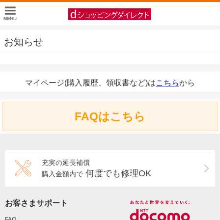
お知らせ
マイページ(購入履歴、領収書など)は
こちら
から
FAQはこちら
充実の延長補償
何度でも修理OK
購入金額内で
お客さまサポート
FAQ