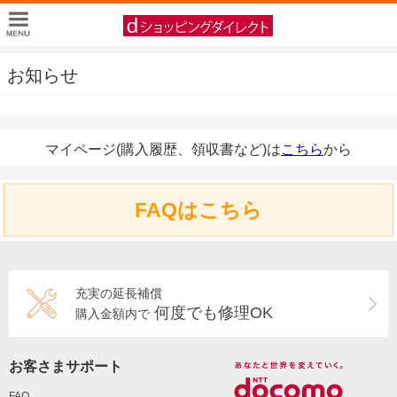
お知らせ
マイページ(購入履歴、領収書など)は
こちら
から
FAQはこちら
充実の延長補償
何度でも修理OK
購入金額内で
お客さまサポート
FAQ