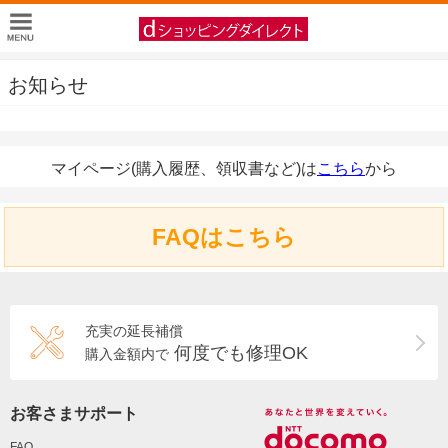
お知らせ
マイページ(購入履歴、領収書など)は
こちら
から
FAQはこちら
充実の延長補償
何度でも修理OK
購入金額内で
お客さまサポート
FAQ