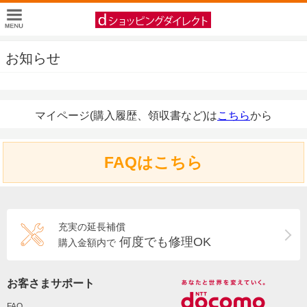
お知らせ
マイページ(購入履歴、領収書など)は
こちら
から
FAQはこちら
充実の延長補償
何度でも修理OK
購入金額内で
お客さまサポート
FAQ