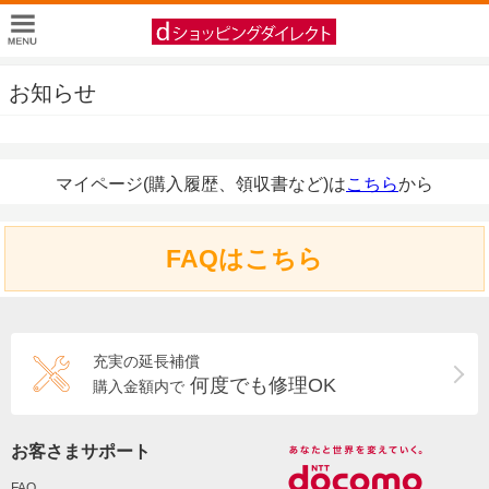
お知らせ
マイページ(購入履歴、領収書など)は
こちら
から
FAQはこちら
充実の延長補償
何度でも修理OK
購入金額内で
お客さまサポート
FAQ