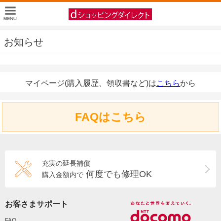
お知らせ
マイページ(購入履歴、領収書など)は
こちら
から
FAQはこちら
充実の延長補償
何度でも修理OK
購入金額内で
お客さまサポート
FAQ