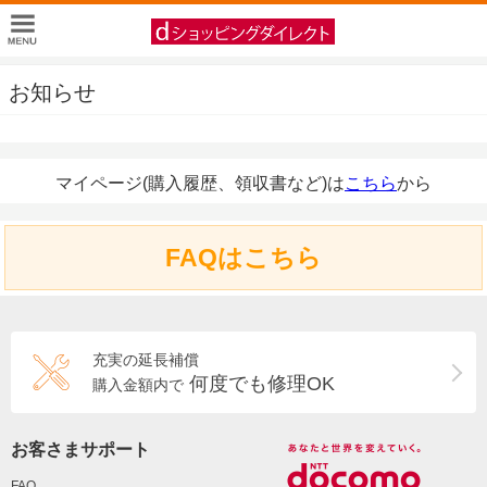
お知らせ
マイページ(購入履歴、領収書など)は
こちら
から
FAQはこちら
充実の延長補償
何度でも修理OK
購入金額内で
お客さまサポート
FAQ