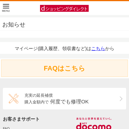
お知らせ
マイページ(購入履歴、領収書など)は
こちら
から
FAQはこちら
充実の延長補償
何度でも修理OK
購入金額内で
お客さまサポート
FAQ