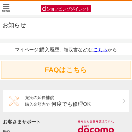
お知らせ
マイページ(購入履歴、領収書など)は
こちら
から
FAQはこちら
充実の延長補償
何度でも修理OK
購入金額内で
お客さまサポート
FAQ