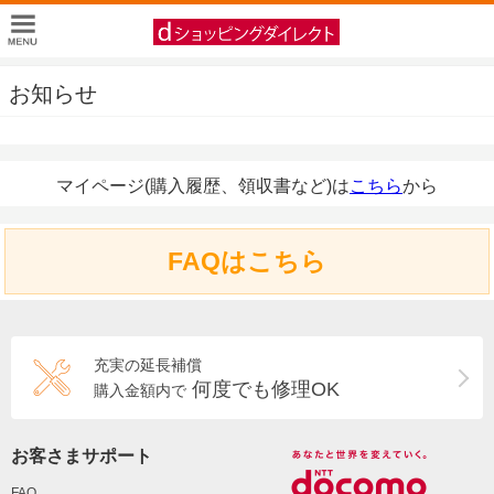
お知らせ
マイページ(購入履歴、領収書など)は
こちら
から
FAQはこちら
充実の延長補償
何度でも修理OK
購入金額内で
お客さまサポート
FAQ