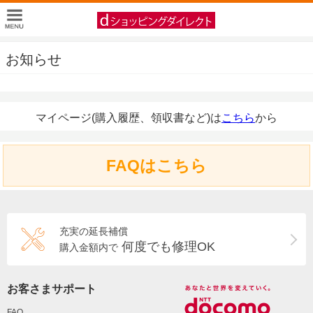
お知らせ
マイページ(購入履歴、領収書など)は
こちら
から
FAQはこちら
充実の延長補償
何度でも修理OK
購入金額内で
お客さまサポート
FAQ