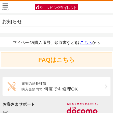
お知らせ
マイページ(購入履歴、領収書など)は
こちら
から
FAQはこちら
充実の延長補償
何度でも修理OK
購入金額内で
お客さまサポート
FAQ