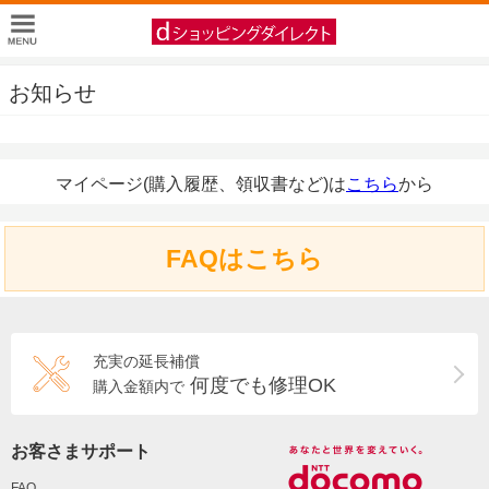
お知らせ
マイページ(購入履歴、領収書など)は
こちら
から
FAQはこちら
充実の延長補償
何度でも修理OK
購入金額内で
お客さまサポート
FAQ