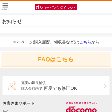
お知らせ
マイページ(購入履歴、領収書など)は
こちら
から
FAQはこちら
充実の延長補償
何度でも修理OK
購入金額内で
お客さまサポート
FAQ