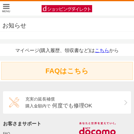
お知らせ
マイページ(購入履歴、領収書など)は
こちら
から
FAQはこちら
充実の延長補償
何度でも修理OK
購入金額内で
お客さまサポート
FAQ