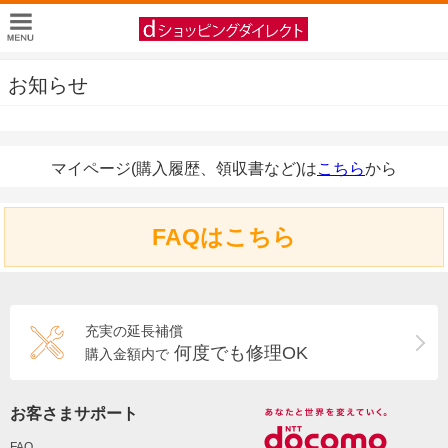
お知らせ
マイページ(購入履歴、領収書など)は
こちら
から
FAQはこちら
充実の延長補償
何度でも修理OK
購入金額内で
お客さまサポート
FAQ