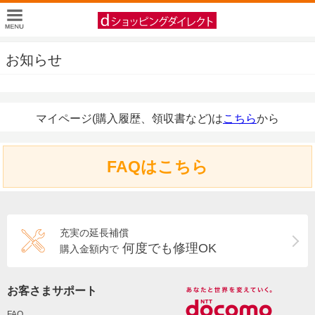
お知らせ
マイページ(購入履歴、領収書など)は
こちら
から
FAQはこちら
充実の延長補償
何度でも修理OK
購入金額内で
お客さまサポート
FAQ