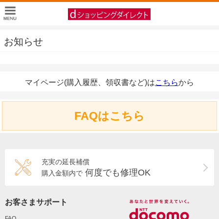
お知らせ
マイページ(購入履歴、領収書など)は
こちら
から
FAQはこちら
充実の延長補償
何度でも修理OK
購入金額内で
お客さまサポート
FAQ