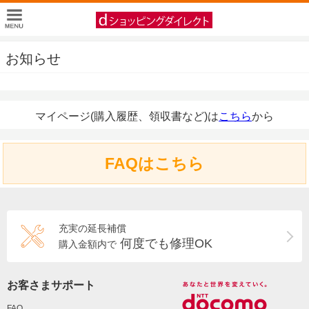
お知らせ
マイページ(購入履歴、領収書など)は
こちら
から
FAQはこちら
充実の延長補償
何度でも修理OK
購入金額内で
お客さまサポート
FAQ