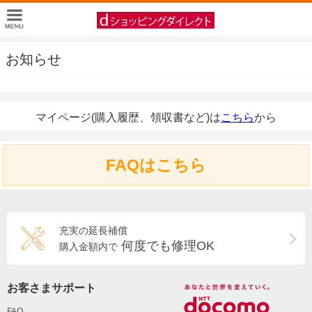
お知らせ
マイページ(購入履歴、領収書など)は
こちら
から
FAQはこちら
充実の延長補償
何度でも修理OK
購入金額内で
お客さまサポート
FAQ