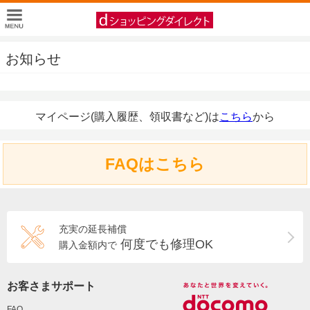
お知らせ
マイページ(購入履歴、領収書など)は
こちら
から
FAQはこちら
充実の延長補償
何度でも修理OK
購入金額内で
お客さまサポート
FAQ