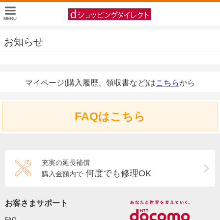
お知らせ
マイページ(購入履歴、領収書など)は
こちら
から
FAQはこちら
充実の延長補償
何度でも修理OK
購入金額内で
お客さまサポート
FAQ