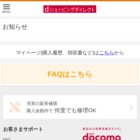
お知らせ
マイページ(購入履歴、領収書など)は
こちら
から
FAQはこちら
充実の延長補償
何度でも修理OK
購入金額内で
お客さまサポート
FAQ